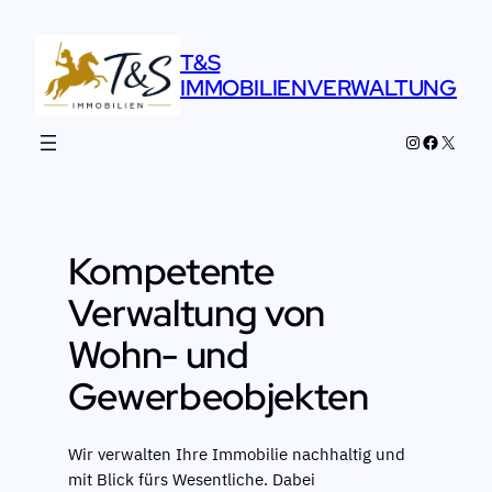
Zum
Inhalt
T&S
springen
IMMOBILIENVERWALTUNG
Instagram
Faceboo
X
Kompetente
Verwaltung von
Wohn- und
Gewerbeobjekten
Wir verwalten Ihre Immobilie nachhaltig und
mit Blick fürs Wesentliche. Dabei